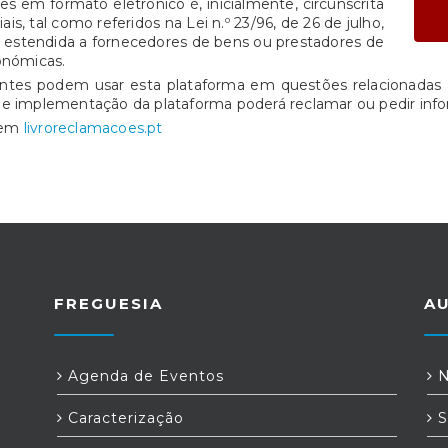
s em formato eletrónico é, inicialmente, circunscrita
is, tal como referidos na Lei n.º 23/96, de 26 de julho,
e estendida a fornecedores de bens ou prestadores de
onómicas.
entes podem usar esta plataforma em questões relacionadas 
de implementação da plataforma poderá reclamar ou pedir info
o em
livroreclamacoes.pt
FREGUESIA
A
Agenda de Eventos
N
Caracterização
S