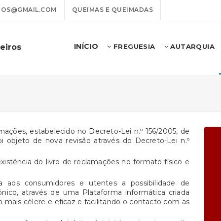
ROS@GMAIL.COM
QUEIMAS E QUEIMADAS
INÍCIO
eiros
FREGUESIA
AUTARQUIA
lamações, estabelecido no Decreto-Lei n.º 156/2005, de
oi objeto de nova revisão através do Decreto-Lei n.º
existência do livro de reclamações no formato físico e
ta aos consumidores e utentes a possibilidade de
nico, através de uma Plataforma informática criada
 mais célere e eficaz e facilitando o contacto com as