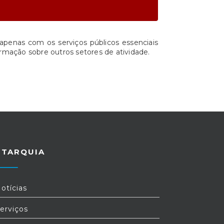
apenas com os serviços públicos essenciais
rmação sobre outros setores de atividade.
UTARQUIA
otícias
erviços