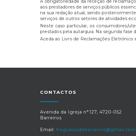
A obrigatoriedade da receção de reclamaçõe
aos prestadores de serviços públicos essencia
na sua redação atual, sendo posteriorment
serviços de outros setores de atividades ec
Neste caso particular, os consumidores/ut
prestados pela autarquia. Na segunda fase 
Aceda ao Livro de Reclamações Eletrónic
CONTACTOS
Avenida da Igreja n°127, 4720-052
Barreiros
Email:
freguesiadebarreiros@gmail.com