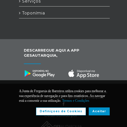
Serviços
Toponímia
DESCARREGUE AQUI A APP
GESAUTARQUIA,
A Junta de Freguesia de Barreiros utiliza cookies para melhorar a
© 2026 Junta de Freguesia de Barreiros. Todos
sua experiência de navegação e para fins estatísticos. Ao navegar
os direitos reservados |
Termos e Condições
está a consentir a sua utilização.
Termos e Condições
Definiçoes de Cookies
Aceitar
Desenvolvido por: