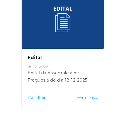
Edital
Edita
13-04-2026
18-12
Edital da Assembleia de
Edita
Freguesia do dia 13-04-2026
Fregu
is...
Partilhar
Ver mais...
Partil