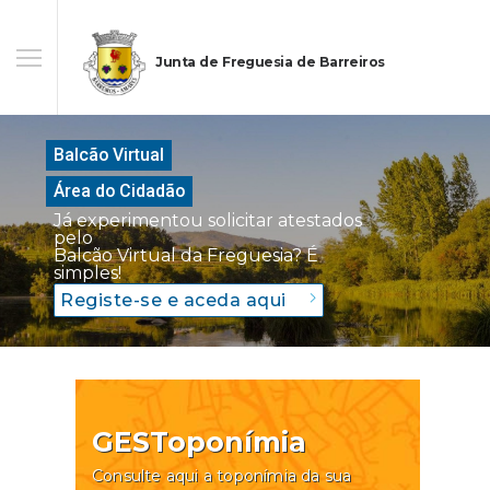
Junta de Freguesia de Barreiros
Balcão Virtual
Área do Cidadão
Já experimentou solicitar atestados
pelo
Balcão Virtual da Freguesia? É
simples!
Registe-se e aceda aqui
GESToponímia
Consulte aqui a toponímia da sua