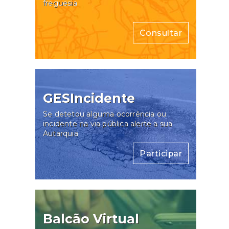
freguesia
Consultar
GESIncidente
Se detetou alguma ocorrência ou
incidente na via pública alerte a sua
Autarquia
Participar
Balcão Virtual