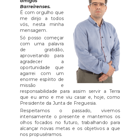
amigos
Barreirenses.
 dos
Móvel Digital ou códigos do
levan
É com orgulho que
o. A
Cartão de Cidadão. O SSM
do E
me dirijo a todos
tada
poderá ser solicitado logo após a
men
vós, nesta minha
mensagem.
CDR
compra da viagem, e os
ref
Só posso começar
está
beneficiários poderão suportar
míni
com uma palavra
CDR,
apenas metade do custo em
euro
de gratidão,
ste
viagens só de ida ou emparelhar
auto
aproveitando para
agradecer a
com a de regresso para atingir o
3,51
oportunidade que
valor máximo elegível.As faturas
taxa
agarrei com um
das viagens "deverão ser
0,3
enorme espírito de
missão e
emitidas em nome do
con
responsabilidade para assim servir a Terra
beneficiário ou de um membro
Estado d
que eu amo e me viu casar e, hoje, como
do seu agregado familiar".O
das F
Presidente da Junta de Freguesia.
Governo lembrou ainda que o
Respeitamos o passado, vivemos
intensamente o presente e mantemos os
valor suportado pelos residentes
olhos focados no futuro, trabalhando para
dos Açores nas ligações aéreas
alcançar novas metas e os objetivos a que
com o continente baixou de 134
nos propuséramos.
para 119 euros e pelos