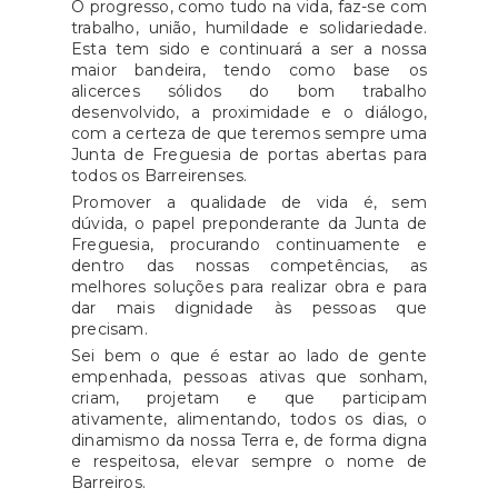
O progresso, como tudo na vida, faz-se com
trabalho, união, humildade e solidariedade.
residentes na Madeira de 86
Esta tem sido e continuará a ser a nossa
para 79 euros.Sublinhou ainda
maior bandeira, tendo como base os
que "reconhece o subsídio social
alicerces sólidos do bom trabalho
de mobilidade como um
desenvolvido, a proximidade e o diálogo,
com a certeza de que teremos sempre uma
instrumento fundamental de
Junta de Freguesia de portas abertas para
coesão social e territorial,
todos os Barreirenses.
contribuindo para mitigar os
Promover a qualidade de vida é, sem
efeitos da insularidade, em
dúvida, o papel preponderante da Junta de
Freguesia, procurando continuamente e
particular junto das gerações
dentro das nossas competências, as
mais jovens que vivem/estudam
melhores soluções para realizar obra e para
nas ilhas e vivem/estudam no
dar mais dignidade às pessoas que
precisam.
continente". Fonte: Economia
Sei bem o que é estar ao lado de gente
ao Minuto
empenhada, pessoas ativas que sonham,
criam, projetam e que participam
ativamente, alimentando, todos os dias, o
dinamismo da nossa Terra e, de forma digna
e respeitosa, elevar sempre o nome de
Barreiros.